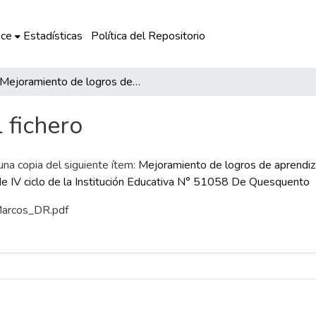
ce
Estadísticas
Política del Repositorio
Mejoramiento de logros de aprendizaje en la resolución de problemas de cantidad mediante la tiendita escolar en los estudiantes de IV ciclo de la Institución Educativa N° 51058 De Quesquento
l fichero
 una copia del siguiente ítem:
Mejoramiento de logros de aprendiza
 de IV ciclo de la Institución Educativa N° 51058 De Quesquento
 Marcos_DR.pdf