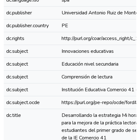
dc.language.iso
spa
dc.publisher
Universidad Antonio Ruiz de Monto
dc.publisher.country
PE
dc.rights
http://purl.org/coar/access_right/c_
dc.subject
Innovaciones educativas
dc.subject
Educación nivel secundaria
dc.subject
Comprensión de lectura
dc.subject
Institución Educativa Comercio 41 (
dc.subject.ocde
https://purl.org/pe-repo/ocde/ford#
dc.title
Desarrollando la estrategia Mi hora 
para la mejora de la práctica lectora 
estudiantes del primer grado de sec
de la IE Comercio 41