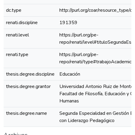
dc.type
http://purl.org/coar/resource_type/c
renati.discipline
191359
renati.level
https://purl.org/pe-
repo/renati/level#tituloSegundaEspe
renati.type
https://purl.org/pe-
repo/renati/type#trabajoAcademico
thesis.degree.discipline
Educación
thesis.degree.grantor
Universidad Antonio Ruiz de Montoy
Facultad de Filosofía, Educación y Ci
Humanas
thesis.degree.name
Segunda Especialidad en Gestión Es
con Liderazgo Pedagógico