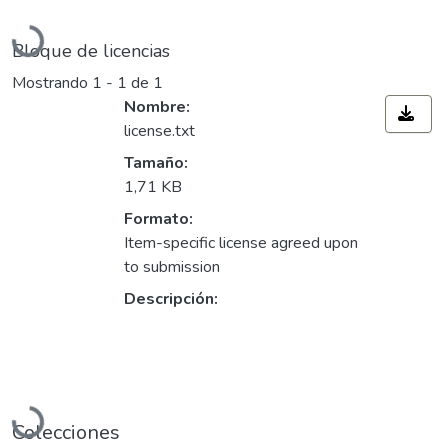
Cargando...
Bloque de licencias
Mostrando
1 - 1 de 1
Nombre:
license.txt
Tamaño:
1,71 KB
Formato:
Item-specific license agreed upon
to submission
Descripción:
Cargando...
Colecciones