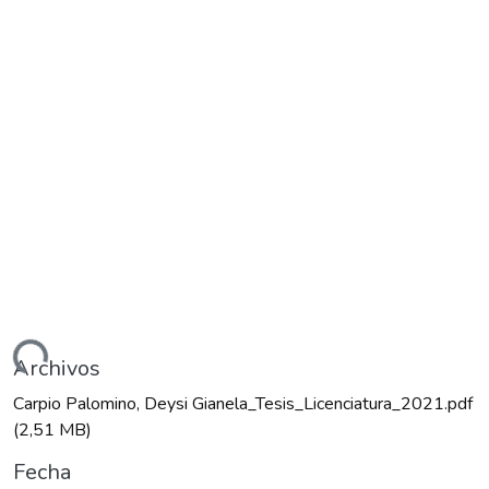
ndo...
Archivos
Carpio Palomino, Deysi Gianela_Tesis_Licenciatura_2021.pdf
(2,51 MB)
Fecha