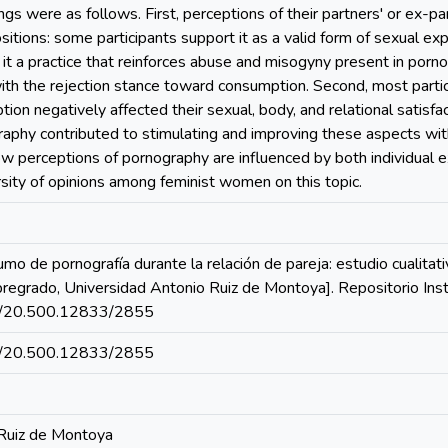
dings were as follows. First, perceptions of their partners' or ex
itions: some participants support it as a valid form of sexual exp
ing it a practice that reinforces abuse and misogyny present in porn
with the rejection stance toward consumption. Second, most partici
on negatively affected their sexual, body, and relational satisf
aphy contributed to stimulating and improving these aspects within
ow perceptions of pornography are influenced by both individual e
sity of opinions among feminist women on this topic.
umo de pornografía durante la relación de pareja: estudio cualita
 pregrado, Universidad Antonio Ruiz de Montoya]. Repositorio Ins
net/20.500.12833/2855
net/20.500.12833/2855
 Ruiz de Montoya