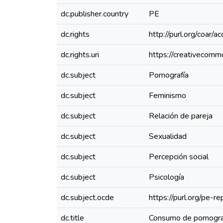
dc.publisher.country
PE
dc.rights
http://purl.org/coar/a
dc.rights.uri
https://creativecomm
dc.subject
Pornografía
dc.subject
Feminismo
dc.subject
Relación de pareja
dc.subject
Sexualidad
dc.subject
Percepción social
dc.subject
Psicología
dc.subject.ocde
https://purl.org/pe-
dc.title
Consumo de pornografí