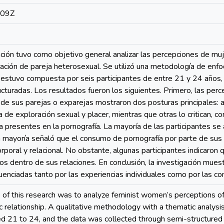
:09Z
ación tuvo como objetivo general analizar las percepciones de mu
lación de pareja heterosexual. Se utilizó una metodología de enfoq
estuvo compuesta por seis participantes de entre 21 y 24 años, 
cturadas. Los resultados fueron los siguientes. Primero, las pe
 de sus parejas o exparejas mostraron dos posturas principales: a
 de exploración sexual y placer, mientras que otras lo critican, co
a presentes en la pornografía. La mayoría de las participantes se 
 mayoría señaló que el consumo de pornografía por parte de sus
orporal y relacional. No obstante, algunas participantes indicaron 
s dentro de sus relaciones. En conclusión, la investigación mues
luenciadas tanto por las experiencias individuales como por las con
e of this research was to analyze feminist women’s perceptions o
 relationship. A qualitative methodology with a thematic analys
ged 21 to 24, and the data was collected through semi-structured i