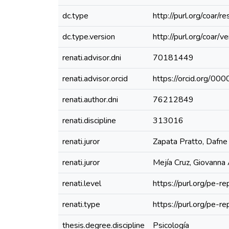
dc.type
http://purl.org/coar/
dc.type.version
http://purl.org/coar
renati.advisor.dni
70181449
renati.advisor.orcid
https://orcid.org/
renati.author.dni
76212849
renati.discipline
313016
renati.juror
Zapata Pratto, Dafne
renati.juror
Mejía Cruz, Giovanna
renati.level
https://purl.org/pe-re
renati.type
https://purl.org/pe-r
thesis.degree.discipline
Psicología