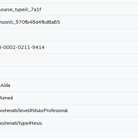
resource_type/c_7a1f
/version/c_970fb48d4fbd8a85
0000-0002-0211-9414
 Aída
 Aimeé
po/renati/level#tituloProfesional
epo/renati/type#tesis