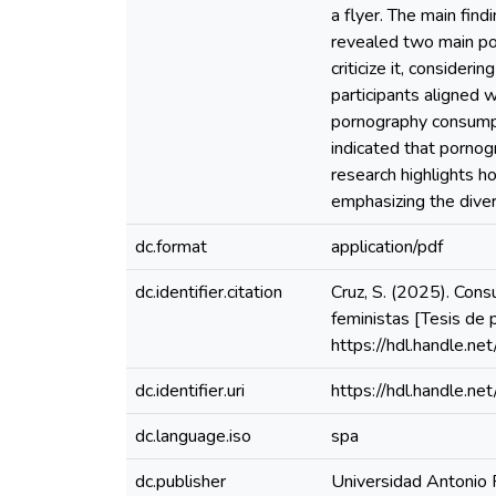
a flyer. The main fin
revealed two main pos
criticize it, consider
participants aligned 
pornography consumpti
indicated that pornogr
research highlights h
emphasizing the diver
dc.format
application/pdf
dc.identifier.citation
Cruz, S. (2025). Cons
feministas [Tesis de
https://hdl.handle.
dc.identifier.uri
https://hdl.handle.
dc.language.iso
spa
dc.publisher
Universidad Antonio