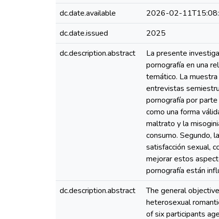
dc.date.available
2026-02-11T15:08
dc.date.issued
2025
dc.description.abstract
La presente investig
pornografía en una re
temático. La muestra 
entrevistas semiestru
pornografía por parte
como una forma válida
maltrato y la misogini
consumo. Segundo, la
satisfacción sexual, c
mejorar estos aspecto
pornografía están inf
dc.description.abstract
The general objectiv
heterosexual romantic
of six participants a