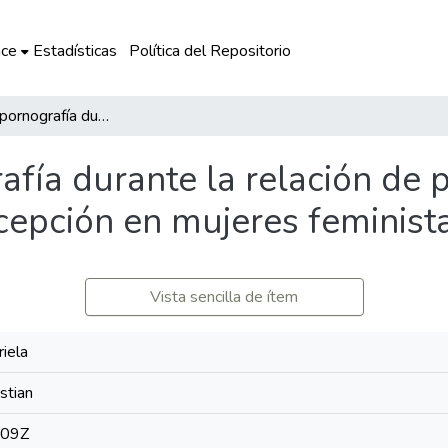
ce
Estadísticas
Política del Repositorio
Consumo de pornografía durante la relación de pareja: estudio cualitativo sobre percepción en mujeres feministas
ía durante la relación de p
rcepción en mujeres feminist
Vista sencilla de ítem
iela
stian
:09Z