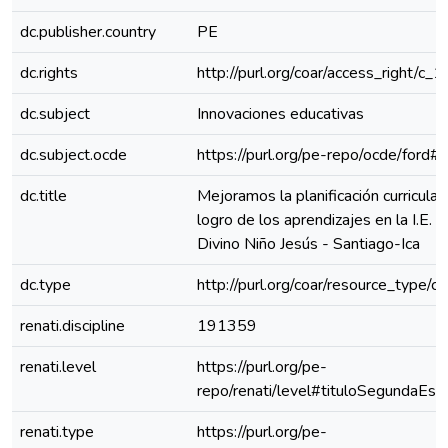
dc.publisher.country
PE
dc.rights
http://purl.org/coar/access_right/c_
dc.subject
Innovaciones educativas
dc.subject.ocde
https://purl.org/pe-repo/ocde/ford#
dc.title
Mejoramos la planificación curricular 
logro de los aprendizajes en la I.E. 
Divino Niño Jesús - Santiago-Ica
dc.type
http://purl.org/coar/resource_type/c
renati.discipline
191359
renati.level
https://purl.org/pe-
repo/renati/level#tituloSegundaEspe
renati.type
https://purl.org/pe-