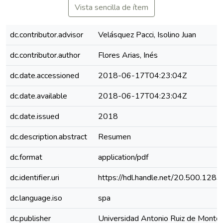
Vista sencilla de ítem
dc.contributor.advisor
Velásquez Pacci, Isolino Juan
dc.contributor.author
Flores Arias, Inés
dc.date.accessioned
2018-06-17T04:23:04Z
dc.date.available
2018-06-17T04:23:04Z
dc.date.issued
2018
dc.description.abstract
Resumen
dc.format
application/pdf
dc.identifier.uri
https://hdl.handle.net/20.500.128
dc.language.iso
spa
dc.publisher
Universidad Antonio Ruiz de Monto