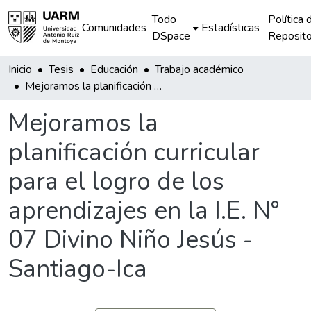
Todo
Política 
Comunidades
Estadísticas
DSpace
Reposito
Inicio
Tesis
Educación
Trabajo académico
Mejoramos la planificación curricular para el logro de los aprendizajes en la I.E. N° 07 Divino Niño Jesús - Santiago-Ica
Mejoramos la
planificación curricular
para el logro de los
aprendizajes en la I.E. N°
07 Divino Niño Jesús -
Santiago-Ica