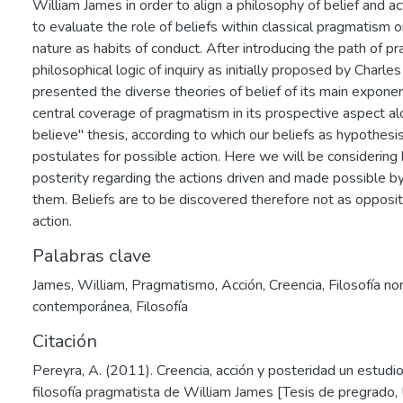
William James in order to align a philosophy of belief and ac
to evaluate the role of beliefs within classical pragmatism 
nature as habits of conduct. After introducing the path of p
philosophical logic of inquiry as initially proposed by Charle
presented the diverse theories of belief of its main expone
central coverage of pragmatism in its prospective aspect alo
believe" thesis, according to which our beliefs as hypothesis
postulates for possible action. Here we will be considerin
posterity regarding the actions driven and made possible by 
them. Beliefs are to be discovered therefore not as opposit
action.
Palabras clave
James, William
,
Pragmatismo
,
Acción
,
Creencia
,
Filosofía n
contemporánea
,
Filosofía
Citación
Pereyra, A. (2011). Creencia, acción y posteridad un estudio
filosofía pragmatista de William James [Tesis de pregrado,