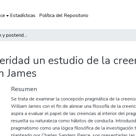
ce
Estadísticas
Política del Repositorio
Creencia, acción y posteridad un estudio de la creencia en la filosofía pragmatista de William James
eridad un estudio de la creen
m James
Resumen
Se trata de examinar la concepción pragmática de la creenc
William James con el fin de alinear una filosofía de la creenc
aspira a evaluar el papel de las creencias al interior del pr
resuelta su naturaleza como hábitos de conducta. Introducido
pragmatismo como una lógica filosófica de la investigación 
planteado por Charles Sanders Peirce, son presentadas las 