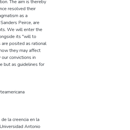
tion. The aim is thereby
once resolved their
ragmatism as a
s Sanders Peirce, are
nts. We will enter the
ngside its "will to
 are posited as rational
g how they may affect
our convictions in
e but as guidelines for
orteamericana
 de la creencia en la
 Universidad Antonio