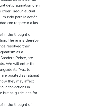
tral del pragmatismo en
 creer” según el cual
el mundo para la acción
idad con respecto a las
ef in the thought of
tion. The aim is thereby
once resolved their
ragmatism as a
s Sanders Peirce, are
nts. We will enter the
ngside its "will to
 are posited as rational
g how they may affect
our convictions in
e but as guidelines for
ef in the thought of