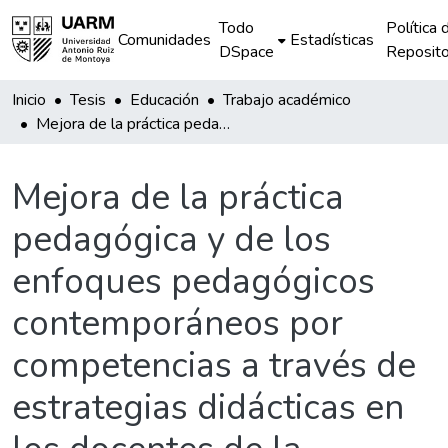
Todo
Política 
Comunidades
Estadísticas
DSpace
Reposito
Inicio
Tesis
Educación
Trabajo académico
Mejora de la práctica pedagógica y de los enfoques pedagógicos contemporáneos por competencias a través de estrategias didácticas en los docentes de la Institución Educativa “Enrique López Albujar” de San José de Ticllas
Mejora de la práctica
pedagógica y de los
enfoques pedagógicos
contemporáneos por
competencias a través de
estrategias didácticas en