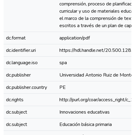
comprensión, proceso de planificaci
curricular y uso de materiales educa
el marco de la comprensión de text
escritos a través de un plan de capac
dc.format
application/pdf
dc.identifier.uri
https://hdl.handle.net/20.500.128
dc.language.iso
spa
dc.publisher
Universidad Antonio Ruiz de Monto
dc.publisher.country
PE
dc.rights
http://purl.org/coar/access_right/c_
dc.subject
Innovaciones educativas
dc.subject
Educación básica primaria