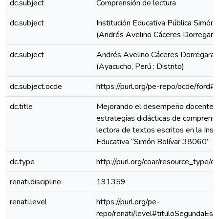
dc.subject
Comprensión de lectura
dc.subject
Institución Educativa Pública Simón 
(Andrés Avelino Cáceres Dorregara
dc.subject
Andrés Avelino Cáceres Dorregaray
(Ayacucho, Perú : Distrito)
dc.subject.ocde
https://purl.org/pe-repo/ocde/ford#
dc.title
Mejorando el desempeño docente 
estrategias didácticas de comprensi
lectora de textos escritos en la Insti
Educativa “Simón Bolívar 38060”
dc.type
http://purl.org/coar/resource_type/c
renati.discipline
191359
renati.level
https://purl.org/pe-
repo/renati/level#tituloSegundaEspe