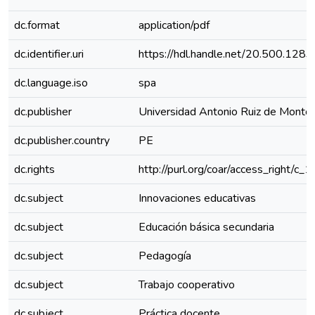
dc.format
application/pdf
dc.identifier.uri
https://hdl.handle.net/20.500.128
dc.language.iso
spa
dc.publisher
Universidad Antonio Ruiz de Monto
dc.publisher.country
PE
dc.rights
http://purl.org/coar/access_right/c_
dc.subject
Innovaciones educativas
dc.subject
Educación básica secundaria
dc.subject
Pedagogía
dc.subject
Trabajo cooperativo
dc.subject
Práctica docente