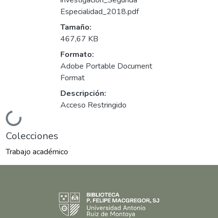
investigación_Segunda
Especialidad_2018.pdf
Tamaño:
467,67 KB
Formato:
Adobe Portable Document
Format
Descripción:
Acceso Restringido
Cargando...
Colecciones
Trabajo académico