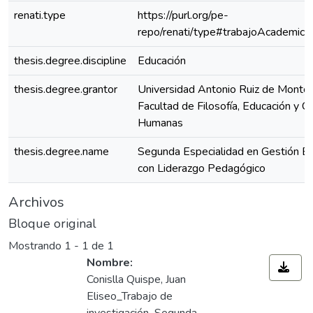
renati.type
https://purl.org/pe-
repo/renati/type#trabajoAcademico
thesis.degree.discipline
Educación
thesis.degree.grantor
Universidad Antonio Ruiz de Montoy
Facultad de Filosofía, Educación y Ci
Humanas
thesis.degree.name
Segunda Especialidad en Gestión Es
con Liderazgo Pedagógico
Archivos
Bloque original
Mostrando
1 - 1 de 1
Nombre:
Conislla Quispe, Juan
Eliseo_Trabajo de