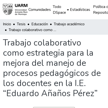
Todo
Política 
Comunidades
Estadísticas
DSpace
Reposito
Inicio
Tesis
Educación
Trabajo académico
Trabajo colaborativo como estrategia para la mejora del manejo de procesos pedagógicos de los docentes en la I.E. “Eduardo Añaños Pérez”
Trabajo colaborativo
como estrategia para la
mejora del manejo de
procesos pedagógicos de
los docentes en la I.E.
“Eduardo Añaños Pérez”