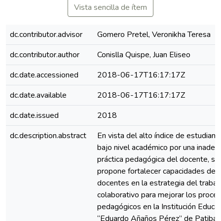
Vista sencilla de ítem
dc.contributor.advisor
Gomero Pretel, Veronikha Teresa
dc.contributor.author
Conislla Quispe, Juan Eliseo
dc.date.accessioned
2018-06-17T16:17:17Z
dc.date.available
2018-06-17T16:17:17Z
dc.date.issued
2018
dc.description.abstract
En vista del alto índice de estudiant
bajo nivel académico por una inadec
práctica pedagógica del docente, se
propone fortalecer capacidades de l
docentes en la estrategia del trabaj
colaborativo para mejorar los proce
pedagógicos en la Institución Educat
“Eduardo Añaños Pérez” de Patiba