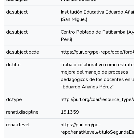
dc.subject
Institución Educativa Eduardo Añañ
(San Miguel)
dc.subject
Centro Poblado de Patibamba (Ayac
Perú)
dc.subject.ocde
https://purl.org/pe-repo/ocde/ford#
dc.title
Trabajo colaborativo como estrategi
mejora del manejo de procesos
pedagógicos de los docentes en la I
“Eduardo Añaños Pérez”
dc.type
http://purl.org/coar/resource_type/c
renati.discipline
191359
renati.level
https://purl.org/pe-
repo/renati/level#tituloSegundaEspe