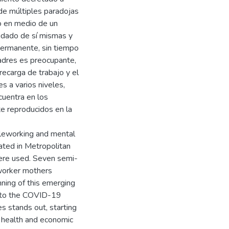
de múltiples paradojas
o en medio de un
uidado de sí mismas y
 permanente, sin tiempo
madres es preocupante,
recarga de trabajo y el
s a varios niveles,
cuentra en los
e reproducidos en la
eleworking and mental
cated in Metropolitan
ere used. Seven semi-
eworker mothers
ing of this emerging
e to the COVID-19
s stands out, starting
f health and economic