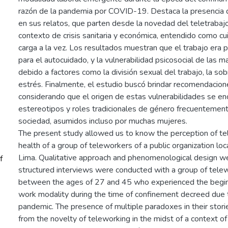
razón de la pandemia por COVID-19. Destaca la presencia 
en sus relatos, que parten desde la novedad del teletrabaj
contexto de crisis sanitaria y económica, entendido como c
carga a la vez. Los resultados muestran que el trabajo era
para el autocuidado, y la vulnerabilidad psicosocial de las 
debido a factores como la división sexual del trabajo, la sob
estrés. Finalmente, el estudio buscó brindar recomendacione
considerando que el origen de estas vulnerabilidades se en
estereotipos y roles tradicionales de género frecuentement
sociedad, asumidos incluso por muchas mujeres.
The present study allowed us to know the perception of t
health of a group of teleworkers of a public organization lo
Lima. Qualitative approach and phenomenological design w
f
structured interviews were conducted with a group of tel
between the ages of 27 and 45 who experienced the beginn
work modality during the time of confinement decreed du
pandemic. The presence of multiple paradoxes in their storie
from the novelty of teleworking in the midst of a context o