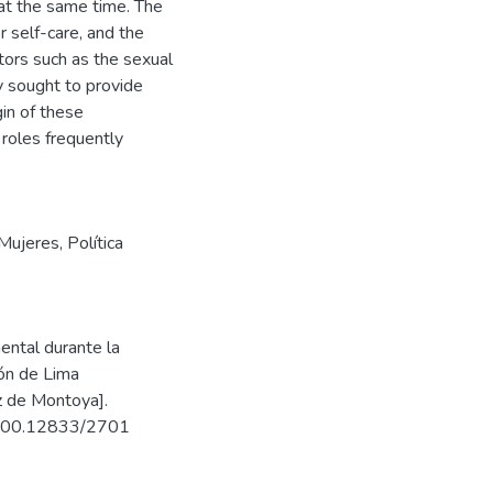
 at the same time. The
 self-care, and the
ctors such as the sexual
dy sought to provide
gin of these
 roles frequently
Mujeres
,
Política
ental durante la
ón de Lima
z de Montoya].
20.500.12833/2701