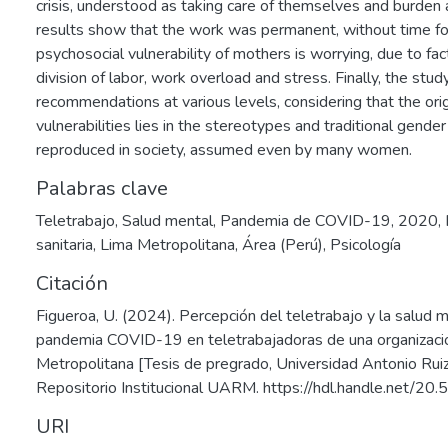
crisis, understood as taking care of themselves and burden
results show that the work was permanent, without time for
psychosocial vulnerability of mothers is worrying, due to fa
division of labor, work overload and stress. Finally, the stu
recommendations at various levels, considering that the ori
vulnerabilities lies in the stereotypes and traditional gender
reproduced in society, assumed even by many women.
Palabras clave
Teletrabajo
,
Salud mental
,
Pandemia de COVID-19, 2020
,
sanitaria
,
Lima Metropolitana, Área (Perú)
,
Psicología
Citación
Figueroa, U. (2024). Percepción del teletrabajo y la salud m
pandemia COVID-19 en teletrabajadoras de una organizaci
Metropolitana [Tesis de pregrado, Universidad Antonio Rui
Repositorio Institucional UARM. https://hdl.handle.net/
URI