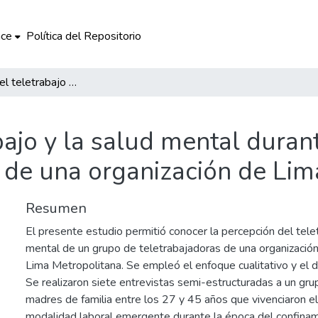
ce
Política del Repositorio
Percepción del teletrabajo y la salud mental durante la pandemia COVID-19 en teletrabajadoras de una organización de Lima Metropolitana
bajo y la salud mental dura
s de una organización de Lim
Resumen
El presente estudio permitió conocer la percepción del telet
mental de un grupo de teletrabajadoras de una organización
Lima Metropolitana. Se empleó el enfoque cualitativo y el 
Se realizaron siete entrevistas semi-estructuradas a un gr
madres de familia entre los 27 y 45 años que vivenciaron el 
modalidad laboral emergente durante la época del confina