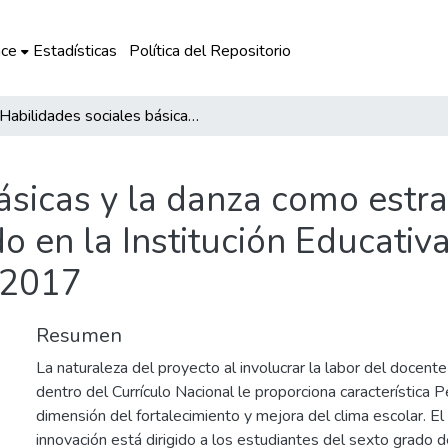
ce
Estadísticas
Política del Repositorio
Habilidades sociales básicas y la danza como estrategia pedagógica en estudiantes del 6° grado en la Institución Educativa 50032 Miguel Grau Seminario del Cusco – 2017
ásicas y la danza como estr
do en la Institución Educati
 2017
Resumen
La naturaleza del proyecto al involucrar la labor del docent
dentro del Currículo Nacional le proporciona característica 
dimensión del fortalecimiento y mejora del clima escolar. E
innovación está dirigido a los estudiantes del sexto grado d