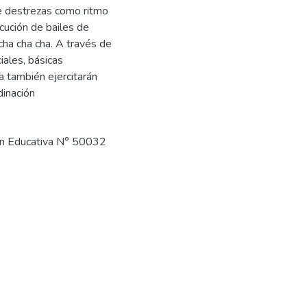
de destrezas como ritmo
cución de bailes de
cha cha cha. A través de
iales, básicas
a también ejercitarán
dinación
ión Educativa N° 50032