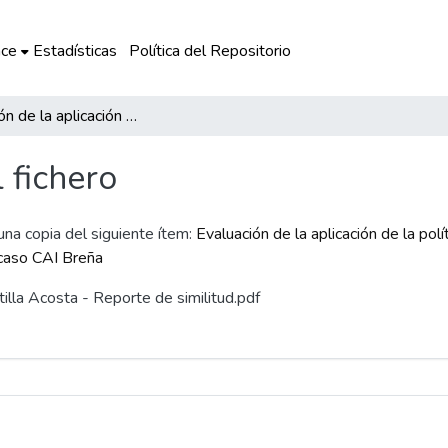
ce
Estadísticas
Política del Repositorio
Evaluación de la aplicación de la política de reeducación de hombres que ejercen violencia contra las mujeres en Perú a partir del caso CAI Breña
l fichero
 una copia del siguiente ítem:
Evaluación de la aplicación de la po
l caso CAI Breña
tilla Acosta - Reporte de similitud.pdf