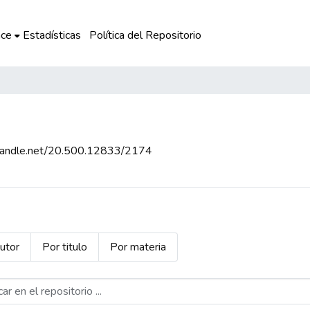
ce
Estadísticas
Política del Repositorio
l.handle.net/20.500.12833/2174
utor
Por titulo
Por materia