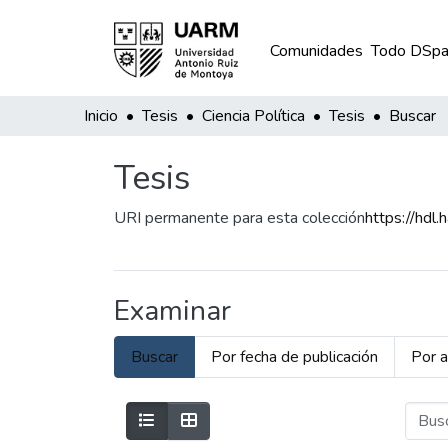
Comunidades
Todo DSpa
Inicio
Tesis
Ciencia Política
Tesis
Buscar
Tesis
URI permanente para esta colección
https://hd
Examinar
Buscar
Por fecha de publicación
Por a