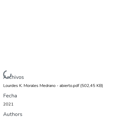
Cargando...
Archivos
Lourdes K. Morales Medrano - abierto.pdf
(502,45 KB)
Fecha
2021
Authors