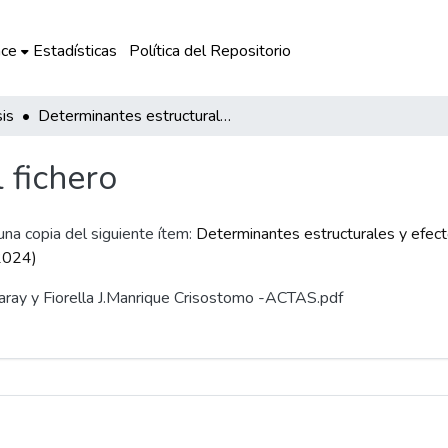
ce
Estadísticas
Política del Repositorio
is
Determinantes estructurales y efectos del COVID-19 en el gasto público ambiental municipal: un análisis de datos de panel (2009-2024)
l fichero
 una copia del siguiente ítem:
Determinantes estructurales y efec
-2024)
Garay y Fiorella J.Manrique Crisostomo -ACTAS.pdf