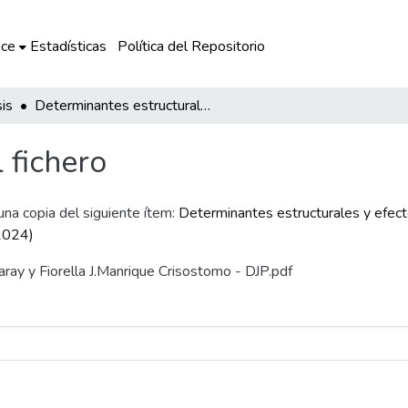
ce
Estadísticas
Política del Repositorio
is
Determinantes estructurales y efectos del COVID-19 en el gasto público ambiental municipal: un análisis de datos de panel (2009-2024)
l fichero
 una copia del siguiente ítem:
Determinantes estructurales y efec
-2024)
aray y Fiorella J.Manrique Crisostomo - DJP.pdf