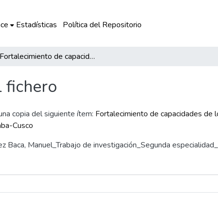
ce
Estadísticas
Política del Repositorio
Fortalecimiento de capacidades de los docentes en didáctica para la producción de textos en el CEBA “General Ollanta” de Urubamba-Cusco
l fichero
 una copia del siguiente ítem:
Fortalecimiento de capacidades de l
mba-Cusco
ández Baca, Manuel_Trabajo de investigación_Segunda especialida