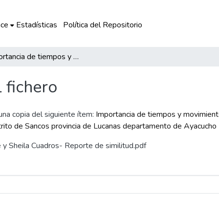
ce
Estadísticas
Política del Repositorio
Importancia de tiempos y movimientos para incrementar el rendimiento de la planta de beneficio de minera aurífera ubicada en el distrito de Sancos provincia de Lucanas departamento de Ayacucho
l fichero
 una copia del siguiente ítem:
Importancia de tiempos y movimiento
istrito de Sancos provincia de Lucanas departamento de Ayacucho
e y Sheila Cuadros- Reporte de similitud.pdf