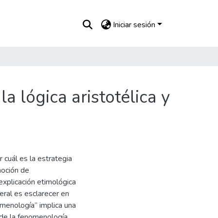
Iniciar sesión
 lógica aristotélica y
 cuál es la estrategia
noción de
explicación etimológica
eral es esclarecer en
omenología” implica una
a de la fenomenología