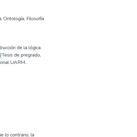
a
,
Ontología
,
Filosofía
rucción de la lógica
 [Tesis de pregrado,
cional UARM.
 lo contrario, la