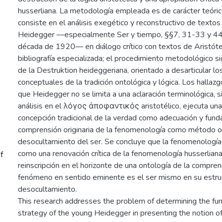
husserliana. La metodología empleada es de carácter teóri
consiste en el análisis exegético y reconstructivo de text
Heidegger —especialmente Ser y tiempo, §§7, 31-33 y 44,
década de 1920— en diálogo crítico con textos de Aristótel
bibliografía especializada; el procedimiento metodológico s
de la Destruktion heideggeriana, orientado a desarticular l
conceptuales de la tradición ontológica y lógica. Los hallaz
que Heidegger no se limita a una aclaración terminológica, si
análisis en el λόγος ἀποφαντικός aristotélico, ejecuta una
concepción tradicional de la verdad como adecuación y fun
comprensión originaria de la fenomenología como método on
desocultamiento del ser. Se concluye que la fenomenología
como una renovación crítica de la fenomenología husserlian
f
reinscripción en el horizonte de una ontología de la comprens
fenómeno en sentido eminente es el ser mismo en su estru
desocultamiento.
This research addresses the problem of determining the fu
strategy of the young Heidegger in presenting the notion