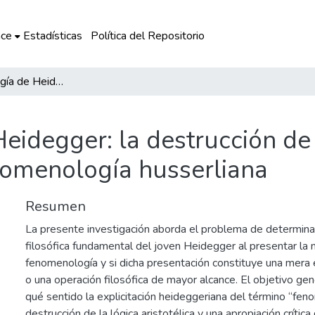
ce
Estadísticas
Política del Repositorio
La fenomenología de Heidegger: la destrucción de la lógica aristotélica y la renovación de la fenomenología husserliana
idegger: la destrucción de la
enomenología husserliana
Resumen
La presente investigación aborda el problema de determinar
filosófica fundamental del joven Heidegger al presentar la 
fenomenología y si dicha presentación constituye una mera 
o una operación filosófica de mayor alcance. El objetivo gen
qué sentido la explicitación heideggeriana del término “fen
destrucción de la lógica aristotélica y una apropiación crític