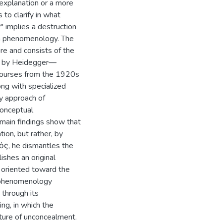
explanation or a more
 to clarify in what
 implies a destruction
lian phenomenology. The
re and consists of the
ts by Heidegger—
 courses from the 1920s
ong with specialized
y approach of
conceptual
e main findings show that
tion, but rather, by
ός, he dismantles the
ishes an original
 oriented toward the
n phenomenology
through its
ing, in which the
cture of unconcealment.