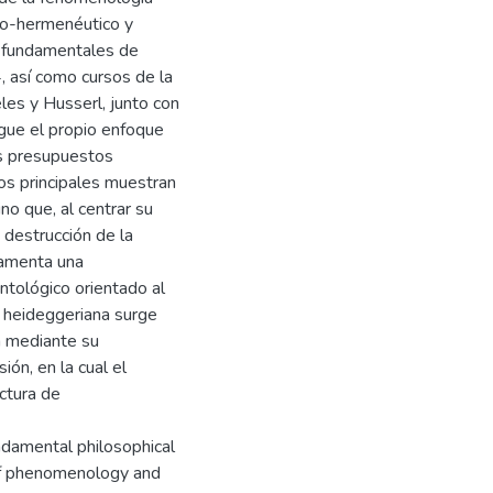
co-hermenéutico y
os fundamentales de
 así como cursos de la
es y Husserl, junto con
igue el propio enfoque
os presupuestos
gos principales muestran
no que, al centrar su
 destrucción de la
damenta una
tológico orientado al
 heideggeriana surge
a mediante su
ión, en la cual el
ctura de
ndamental philosophical
 of phenomenology and