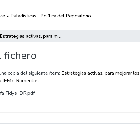
ce
Estadísticas
Política del Repositorio
Estrategias activas, para mejorar los niveles de comprensión lectora de los estudiantes del 2° de educación secundaria de la IEMx. Romeritos
l fichero
 una copia del siguiente ítem:
Estrategias activas, para mejorar lo
la IEMx. Romeritos
rafa Fidys_DR.pdf