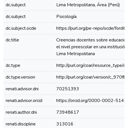
dc.subject
Lima Metropolitana, Área (Perú)
dc.subject
Psicología
dc.subject.ocde
https://purl.org/pe-repo/ocde/ford#
dc.title
Creencias docentes sobre educación 
el nivel preescolar en una institució
Lima Metropolitana
dc.type
http://purl.org/coar/resource_type/c
dc.type.version
http://purl.org/coar/version/c_970
renati.advisor.dni
70251393
renati.advisor.orcid
https://orcid.org/0000-0002-514
renati.author.dni
73948617
renati.discipline
313016