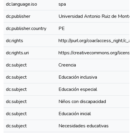
dc.language.iso
spa
dc.publisher
Universidad Antonio Ruiz de Monto
dc.publisher.country
PE
dc.rights
http://purl.org/coar/access_right/c_a
dc.rights.uri
https://creativecommons.org/license
dc.subject
Creencia
dc.subject
Educación inclusiva
dc.subject
Educación especial
dc.subject
Niños con discapacidad
dc.subject
Educación inicial
dc.subject
Necesidades educativas