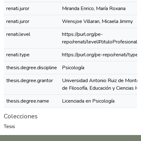
renati.juror
Miranda Enrico, María Roxana
renati.juror
Wensjoe Villaran, Micaela Jimmy
renati.level
https://purl.org/pe-
repo/renati/level#tituloProfesional
renati.type
https://purl.org/pe-repo/renati/type
thesis.degree.discipline
Psicología
thesis.degree.grantor
Universidad Antonio Ruiz de Montoy
de Filosofía, Educación y Ciencias 
thesis.degree.name
Licenciada en Psicología
Colecciones
Tesis