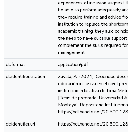
experiences of inclusion suggest that
be able to perform adequately and wi
they require training and advice from
institution to replace the shortcomin
academic training; they also coincide
the need to have suitable support st
complement the skills required for 
management.
dc.format
application/pdf
dc.identifier.citation
Zavala, A. (2024). Creencias docent
educación inclusiva en el nivel prees
institución educativa de Lima Metro
[Tesis de pregrado, Universidad Ant
Montoya]. Repositorio Instituciona
https://hdl.handle.net/20.500.128
dc.identifier.uri
https://hdl.handle.net/20.500.128