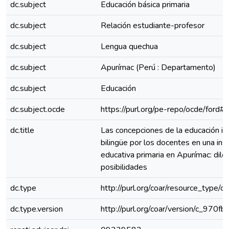
dc.subject
Educación básica primaria
dc.subject
Relación estudiante-profesor
dc.subject
Lengua quechua
dc.subject
Apurímac (Perú : Departamento)
dc.subject
Educación
dc.subject.ocde
https://purl.org/pe-repo/ocde/ford#
dc.title
Las concepciones de la educación int
bilingüe por los docentes en una inst
educativa primaria en Apurímac: dil
posibilidades
dc.type
http://purl.org/coar/resource_type/c
dc.type.version
http://purl.org/coar/version/c_970