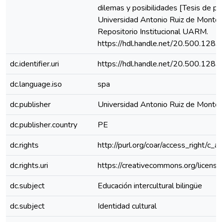
dilemas y posibilidades [Tesis de pr
Universidad Antonio Ruiz de Montoy
Repositorio Institucional UARM.
https://hdl.handle.net/20.500.128
dc.identifier.uri
https://hdl.handle.net/20.500.128
dc.language.iso
spa
dc.publisher
Universidad Antonio Ruiz de Monto
dc.publisher.country
PE
dc.rights
http://purl.org/coar/access_right/c_a
dc.rights.uri
https://creativecommons.org/license
dc.subject
Educación intercultural bilingüe
dc.subject
Identidad cultural