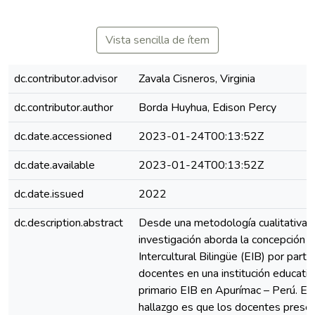
Vista sencilla de ítem
dc.contributor.advisor
Zavala Cisneros, Virginia
dc.contributor.author
Borda Huyhua, Edison Percy
dc.date.accessioned
2023-01-24T00:13:52Z
dc.date.available
2023-01-24T00:13:52Z
dc.date.issued
2022
dc.description.abstract
Desde una metodología cualitativa, 
investigación aborda la concepción 
Intercultural Bilingüe (EIB) por parte
docentes en una institución educativ
primario EIB en Apurímac – Perú. El p
hallazgo es que los docentes prese