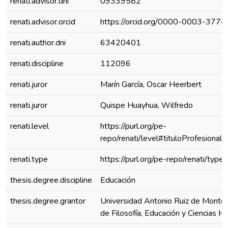
renati.advisor.dni
09339582
renati.advisor.orcid
https://orcid.org/0000-0003-377
renati.author.dni
63420401
renati.discipline
112096
renati.juror
Marín García, Oscar Heerbert
renati.juror
Quispe Huayhua, Wilfredo
renati.level
https://purl.org/pe-
repo/renati/level#tituloProfesional
renati.type
https://purl.org/pe-repo/renati/type
thesis.degree.discipline
Educación
thesis.degree.grantor
Universidad Antonio Ruiz de Montoy
de Filosofía, Educación y Ciencias 