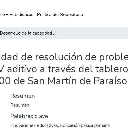
ce
Estadísticas
Política del Repositorio
Desarrollo de la capacidad de resolución de problemas aritméticos de enunciado verbal-PAEV aditivo a través del tablero del hospedaje en los docentes de la I.E. 38800 de San Martín de Paraíso
idad de resolución de probl
aditivo a través del tablero
800 de San Martín de Paraíso
Resumen
Resumen
Palabras clave
Innovaciones educativas
,
Educación básica primaria