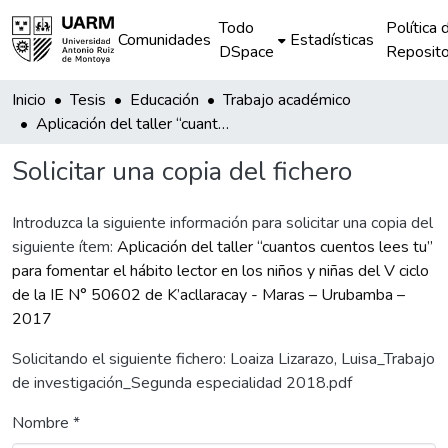
Todo
Política 
Comunidades
Estadísticas
DSpace
Reposito
Inicio
Tesis
Educación
Trabajo académico
Aplicación del taller “cuantos cuentos lees tu” para fomentar el hábito lector en los niños y niñas del V ciclo de la IE N° 50602 de K’acllaracay - Maras – Urubamba – 2017
Solicitar una copia del fichero
Introduzca la siguiente información para solicitar una copia del
siguiente ítem:
Aplicación del taller “cuantos cuentos lees tu”
para fomentar el hábito lector en los niños y niñas del V ciclo
de la IE N° 50602 de K’acllaracay - Maras – Urubamba –
2017
Solicitando el siguiente fichero: Loaiza Lizarazo, Luisa_Trabajo
de investigación_Segunda especialidad 2018.pdf
Nombre *