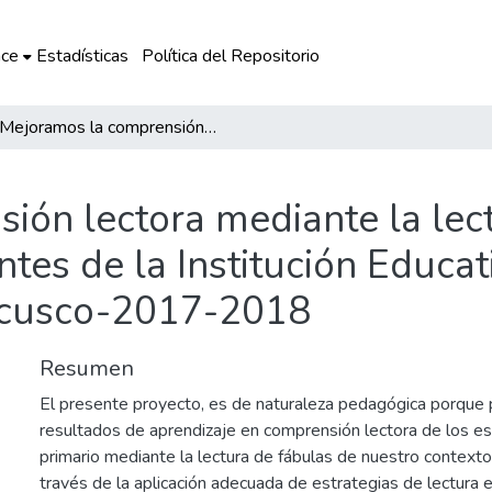
ce
Estadísticas
Política del Repositorio
Mejoramos la comprensión lectora mediante la lectura de fábulas de la comunidad, en estudiantes de la Institución Educativa N°-50005- dolorespata-santiago-cusco-2017-2018
ón lectora mediante la lect
tes de la Institución Educa
-cusco-2017-2018
Resumen
El presente proyecto, es de naturaleza pedagógica porque 
resultados de aprendizaje en comprensión lectora de los es
primario mediante la lectura de fábulas de nuestro contexto 
través de la aplicación adecuada de estrategias de lectura e