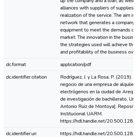
up the company and a loan, as well a
alliances with suppliers of supplies f
realization of the service. The aim is
network that generates a company 
equipment to meet the demands of t
market. The innovation in the busin
the strategies used will achieve the 
and profitability of the business ove
dc.format
application/pdf
dc.identifier.citation
Rodríguez, J. y La Rosa, P. (2019). 
negocio de una empresa de alquiler
electrógenos en la ciudad de Arequi
de investigación de bachillerato, Un
Antonio Ruiz de Montoya]. Reposito
Institucional UARM.
https://hdl.handle.net/20.500.128
dc.identifier.uri
https://hdl.handle.net/20.500.128