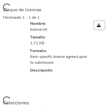
ndo...
Bloque de licencias
Mostrando
1 - 1 de 1
Nombre:
license.txt
Tamaño:
1,71 KB
Formato:
Item-specific license agreed upon
to submission
Descripción:
ndo...
Colecciones