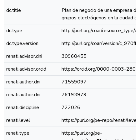
dc.title
Plan de negocio de una empresa de 
grupos electrógenos en la ciudad d
dc.type
http://purl.org/coar/resource_type/c
dc.type.version
http://purl.org/coar/version/c_970
renati.advisor.dni
30960455
renati.advisor.orcid
https://orcid.org/0000-0003-280
renati.author.dni
71559097
renati.author.dni
76193979
renati.discipline
722026
renati.level
https://purl.org/pe-repo/renati/level
renati.type
https://purl.org/pe-