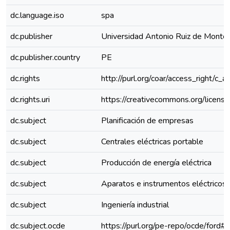
dc.language.iso
spa
dc.publisher
Universidad Antonio Ruiz de Monto
dc.publisher.country
PE
dc.rights
http://purl.org/coar/access_right/c_a
dc.rights.uri
https://creativecommons.org/license
dc.subject
Planificación de empresas
dc.subject
Centrales eléctricas portable
dc.subject
Producción de energía eléctrica
dc.subject
Aparatos e instrumentos eléctricos
dc.subject
Ingeniería industrial
dc.subject.ocde
https://purl.org/pe-repo/ocde/ford#