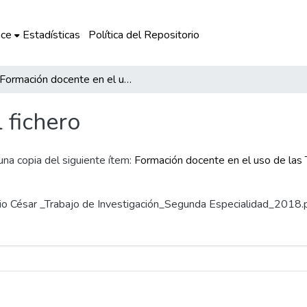
ce
Estadísticas
Política del Repositorio
Formación docente en el uso de las TIC como herramienta de enseñanza en la I.E. Nº 22626 San Antonio de Padua del distrito de Ica
l fichero
 una copia del siguiente ítem:
Formación docente en el uso de las 
Julio César _Trabajo de Investigación_Segunda Especialidad_2018.