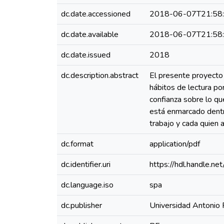
dc.date.accessioned
2018-06-07T21:58
dc.date.available
2018-06-07T21:58
dc.date.issued
2018
dc.description.abstract
El presente proyecto 
hábitos de lectura po
confianza sobre lo qu
está enmarcado dentro
trabajo y cada quien 
dc.format
application/pdf
dc.identifier.uri
https://hdl.handle.
dc.language.iso
spa
dc.publisher
Universidad Antonio