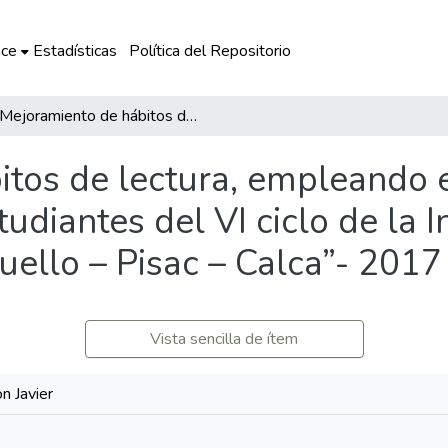
ce
Estadísticas
Política del Repositorio
Mejoramiento de hábitos de lectura, empleando estrategias de animación con los estudiantes del VI ciclo de la Institución Educativa Amauta – Quello - Quello – Pisac – Calca”- 2017
tos de lectura, empleando e
udiantes del VI ciclo de la I
ello – Pisac – Calca”- 2017
Vista sencilla de ítem
n Javier