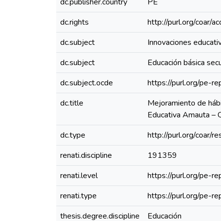
dc.publisher.country
PE
dc.rights
http://purl.org/coar/
dc.subject
Innovaciones educati
dc.subject
Educación básica sec
dc.subject.ocde
https://purl.org/pe-
dc.title
Mejoramiento de hábit
Educativa Amauta – Q
dc.type
http://purl.org/coar/
renati.discipline
191359
renati.level
https://purl.org/pe-r
renati.type
https://purl.org/pe-
thesis.degree.discipline
Educación