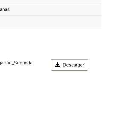
manas
igación_Segunda
Descargar