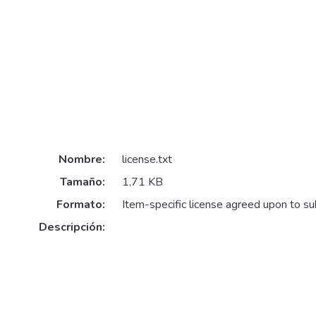
Nombre:
license.txt
Tamaño:
1,71 KB
Formato:
Item-specific license agreed upon to s
Descripción: