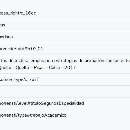
access_right/c_16ec
vas
undaria
repo/ocde/ford#5.03.01
os de lectura, empleando estrategias de animación con los estudia
uello - Quello – Pisac – Calca”- 2017
resource_type/c_7a1f
epo/renati/level#tituloSegundaEspecialidad
repo/renati/type#trabajoAcademico