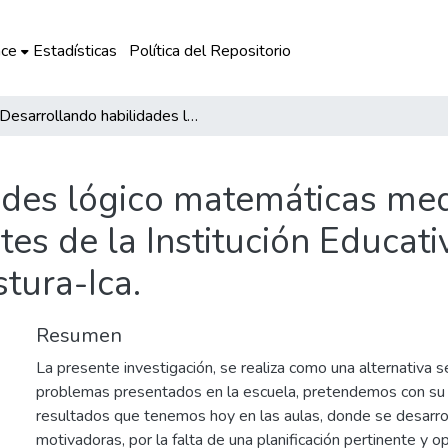
ce
Estadísticas
Política del Repositorio
Desarrollando habilidades lógico matemáticas mediante estrategias lúdicas en los estudiantes de la Institución Educativa Inicial Nº 28 – Pueblo Joven La Angostura-Ica.
ades lógico matemáticas med
tes de la Institución Educativ
tura-Ica.
Resumen
La presente investigación, se realiza como una alternativa s
problemas presentados en la escuela, pretendemos con su a
resultados que tenemos hoy en las aulas, donde se desarro
motivadoras, por la falta de una planificación pertinente y 