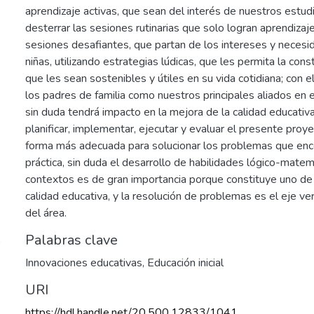
aprendizaje activas, que sean del interés de nuestros estudi
desterrar las sesiones rutinarias que solo logran aprendizaj
sesiones desafiantes, que partan de los intereses y necesi
niñas, utilizando estrategias lúdicas, que les permita la con
que les sean sostenibles y útiles en su vida cotidiana; con
los padres de familia como nuestros principales aliados en
sin duda tendrá impacto en la mejora de la calidad educati
planificar, implementar, ejecutar y evaluar el presente proye
forma más adecuada para solucionar los problemas que en
práctica, sin duda el desarrollo de habilidades lógico-mate
contextos es de gran importancia porque constituye uno de 
calidad educativa, y la resolución de problemas es el eje v
del área.
Palabras clave
9
Innovaciones educativas
,
Educación inicial
URI
https://hdl.handle.net/20.500.12833/1041