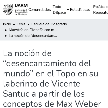
Todo
Política 
Comunidades
Estadísticas
DSpace
Reposito
Inicio
Tesis
Escuela de Posgrado
Maestría en Filosofía con mención en Ética y Política
La noción de “desencantamiento del mundo” en el Topo en su laberinto de Vicente Santuc a partir de los conceptos de Max Weber y Marcel Gauchet
La noción de
“desencantamiento del
mundo” en el Topo en su
laberinto de Vicente
Santuc a partir de los
conceptos de Max Weber