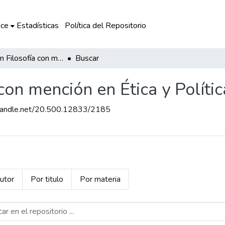
ce
Estadísticas
Política del Repositorio
Maestría en Filosofía con mención en Ética y Política
Buscar
con mención en Ética y Polític
l.handle.net/20.500.12833/2185
utor
Por titulo
Por materia