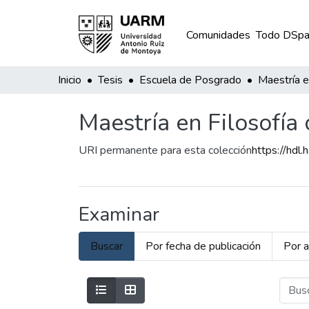
Comunidades
Todo DSpa
Inicio
Tesis
Escuela de Posgrado
Maestría en Filosofía 
URI permanente para esta colección
https://hd
Examinar
Buscar
Por fecha de publicación
Por a