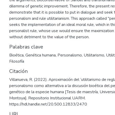
the arguments, bioconservative of Sandel and transhumanist
dilemma of genetic improvement. Therefore, the present re
demonstrate that it is possible to put in dialogue and seek 
personalism and rule utilitarianism. This approach called "per
seeks the implementation of an ideal moral rule, which in t
personalist rule, whose use would ensure the maximization 
without detriment to the value of the person.
Palabras clave
Bioética
,
Genética humana
,
Personalismo
,
Utilitarismo
,
Utili
Filosofía
Citación
Villanueva, R. (2022). Aproximación del ‘utilitarismo de reg
personalismo como alternativa a la discusión bioética del p
genético de la especie humana [Tesis de maestría, Univers
Montoya]. Repositorio Institucional UARM.
https://hdl.handle.net/20.500.12833/2470
URI