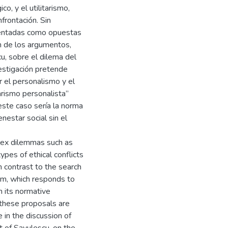
o, y el utilitarismo,
frontación. Sin
entadas como opuestas
n de los argumentos,
, sobre el dilema del
vestigación pretende
r el personalismo y el
arismo personalista”
este caso sería la norma
nestar social sin el
lex dilemmas such as
pes of ethical conflicts
n contrast to the search
ism, which responds to
m its normative
 these proposals are
 in the discussion of