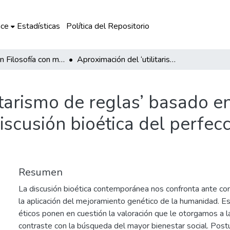
ce
Estadísticas
Política del Repositorio
Maestría en Filosofía con mención en Ética y Política
Aproximación del ‘utilitarismo de reglas’ basado en el personalismo como alternativa a la discusión bioética del perfeccionamiento genético de la especie humana
itarismo de reglas’ basado e
discusión bioética del perfe
Resumen
La discusión bioética contemporánea nos confronta ante c
la aplicación del mejoramiento genético de la humanidad. Es
éticos ponen en cuestión la valoración que le otorgamos a 
contraste con la búsqueda del mayor bienestar social. Post