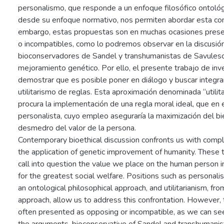
personalismo, que responde a un enfoque filosófico ontológic
desde su enfoque normativo, nos permiten abordar esta con
embargo, estas propuestas son en muchas ocasiones pres
o incompatibles, como lo podremos observar en la discusió
bioconservadores de Sandel y transhumanistas de Savulescu
mejoramiento genético. Por ello, el presente trabajo de in
demostrar que es posible poner en diálogo y buscar integra
utilitarismo de reglas. Esta aproximación denominada “utilit
procura la implementación de una regla moral ideal, que en 
personalista, cuyo empleo aseguraría la maximización del bie
desmedro del valor de la persona.
Contemporary bioethical discussion confronts us with comp
the application of genetic improvement of humanity. These ty
call into question the value we place on the human person i
for the greatest social welfare. Positions such as personal
an ontological philosophical approach, and utilitarianism, fro
approach, allow us to address this confrontation. However,
often presented as opposing or incompatible, as we can see