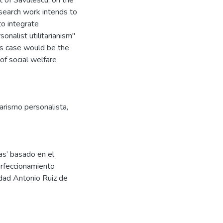
 of Savulescu, on the
search work intends to
to integrate
sonalist utilitarianism"
his case would be the
of social welfare
tarismo personalista
,
las’ basado en el
erfeccionamiento
idad Antonio Ruiz de