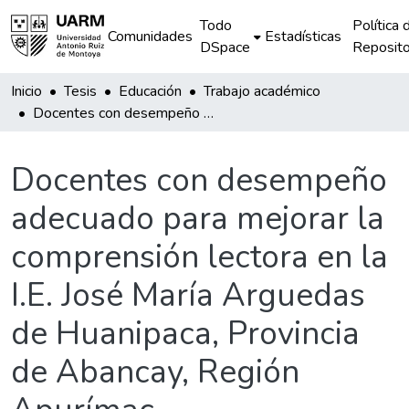
Todo
Política 
Comunidades
Estadísticas
DSpace
Reposito
Inicio
Tesis
Educación
Trabajo académico
Docentes con desempeño adecuado para mejorar la comprensión lectora en la I.E. José María Arguedas de Huanipaca, Provincia de Abancay, Región Apurímac
Docentes con desempeño
adecuado para mejorar la
comprensión lectora en la
I.E. José María Arguedas
de Huanipaca, Provincia
de Abancay, Región