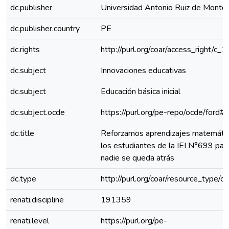
dc.publisher
Universidad Antonio Ruiz de Monto
dc.publisher.country
PE
dc.rights
http://purl.org/coar/access_right/c_
dc.subject
Innovaciones educativas
dc.subject
Educación básica inicial
dc.subject.ocde
https://purl.org/pe-repo/ocde/ford#
dc.title
Reforzamos aprendizajes matemáti
los estudiantes de la IEI N°699 par
nadie se queda atrás
dc.type
http://purl.org/coar/resource_type/c
renati.discipline
191359
renati.level
https://purl.org/pe-