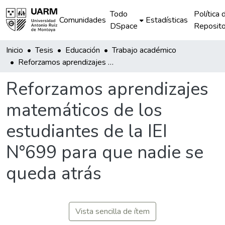
Todo
Política 
Comunidades
Estadísticas
DSpace
Reposito
Inicio
Tesis
Educación
Trabajo académico
Reforzamos aprendizajes matemáticos de los estudiantes de la IEI N°699 para que nadie se queda atrás
Reforzamos aprendizajes
matemáticos de los
estudiantes de la IEI
N°699 para que nadie se
queda atrás
Vista sencilla de ítem