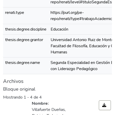
repo/renati/level#tituloSegundaEspe
renati.type
https://purl.org/pe-
repo/renati/type#trabajoAcademico
thesis.degree.discipline
Educación
thesis.degree.grantor
Universidad Antonio Ruiz de Montoy
Facultad de Filosofía, Educación y Ci
Humanas
thesis.degree.name
Segunda Especialidad en Gestión Es
con Liderazgo Pedagógico
Archivos
Bloque original
Mostrando
1 - 4 de 4
Nombre:
Villafuerte Dueñas,