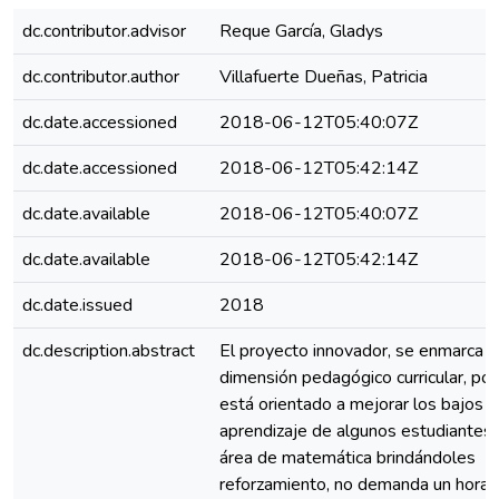
dc.contributor.advisor
Reque García, Gladys
dc.contributor.author
Villafuerte Dueñas, Patricia
dc.date.accessioned
2018-06-12T05:40:07Z
dc.date.accessioned
2018-06-12T05:42:14Z
dc.date.available
2018-06-12T05:40:07Z
dc.date.available
2018-06-12T05:42:14Z
dc.date.issued
2018
dc.description.abstract
El proyecto innovador, se enmarca e
dimensión pedagógico curricular, po
está orientado a mejorar los bajos 
aprendizaje de algunos estudiantes 
área de matemática brindándoles
reforzamiento, no demanda un horari