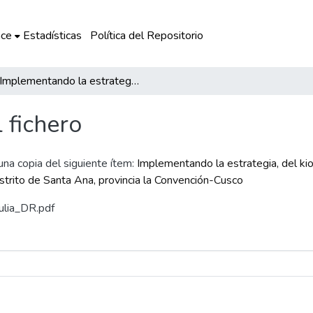
ce
Estadísticas
Política del Repositorio
Implementando la estrategia, del kiosco lector para mejorar la comprensión lectora estudiantes en la I.E. N° 50283 de Mazapata, distrito de Santa Ana, provincia la Convención-Cusco
l fichero
 una copia del siguiente ítem:
Implementando la estrategia, del kio
strito de Santa Ana, provincia la Convención-Cusco
dulia_DR.pdf