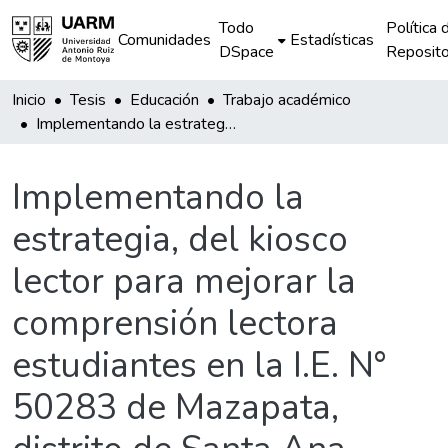
Todo
Política 
Comunidades
Estadísticas
DSpace
Reposito
Inicio
Tesis
Educación
Trabajo académico
Implementando la estrategia, del kiosco lector para mejorar la comprensión lectora estudiantes en la I.E. N° 50283 de Mazapata, distrito de Santa Ana, provincia la Convención-Cusco
Implementando la
estrategia, del kiosco
lector para mejorar la
comprensión lectora
estudiantes en la I.E. N°
50283 de Mazapata,