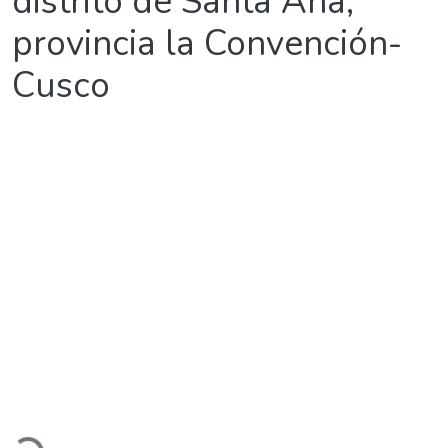
distrito de Santa Ana,
provincia la Convención-
Cusco
argando...