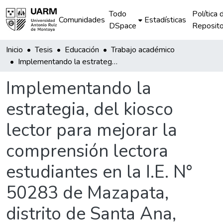
Todo
Política 
Comunidades
Estadísticas
DSpace
Reposito
Inicio
Tesis
Educación
Trabajo académico
Implementando la estrategia, del kiosco lector para mejorar la comprensión lectora estudiantes en la I.E. N° 50283 de Mazapata, distrito de Santa Ana, provincia la Convención-Cusco
Implementando la
estrategia, del kiosco
lector para mejorar la
comprensión lectora
estudiantes en la I.E. N°
50283 de Mazapata,
distrito de Santa Ana,