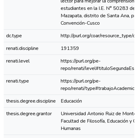
lector para mejorar la comprensión l
estudiantes en la I.E. N° 50283 de
Mazapata, distrito de Santa Ana, prov
Convención-Cusco
dc.type
http://purl.org/coar/resource_type/c
renati.discipline
191359
renati.level
https://purl.org/pe-
repo/renati/level#tituloSegundaEspe
renati.type
https://purl.org/pe-
repo/renati/type#trabajoAcademico
thesis.degree.discipline
Educación
thesis.degree.grantor
Universidad Antonio Ruiz de Montoy
Facultad de Filosofía, Educación y Ci
Humanas