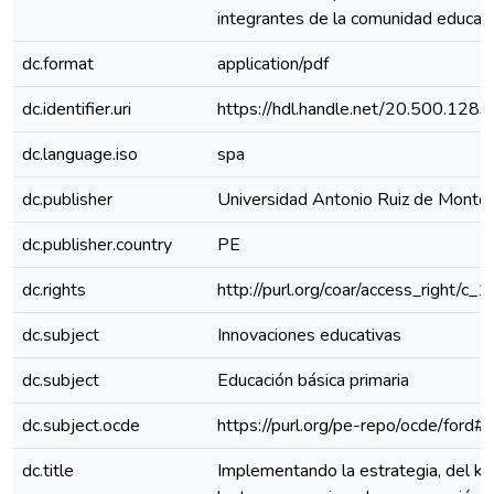
integrantes de la comunidad educati
dc.format
application/pdf
dc.identifier.uri
https://hdl.handle.net/20.500.128
dc.language.iso
spa
dc.publisher
Universidad Antonio Ruiz de Monto
dc.publisher.country
PE
dc.rights
http://purl.org/coar/access_right/c_
dc.subject
Innovaciones educativas
dc.subject
Educación básica primaria
dc.subject.ocde
https://purl.org/pe-repo/ocde/ford#
dc.title
Implementando la estrategia, del ki