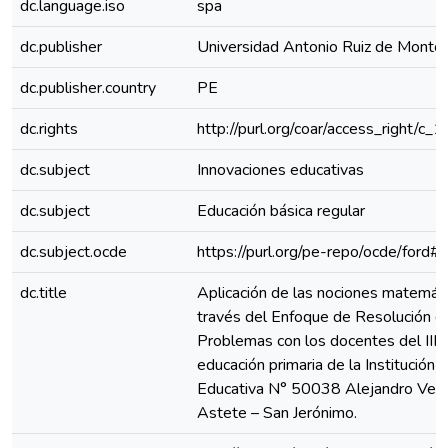
dc.language.iso
spa
dc.publisher
Universidad Antonio Ruiz de Monto
dc.publisher.country
PE
dc.rights
http://purl.org/coar/access_right/c_
dc.subject
Innovaciones educativas
dc.subject
Educación básica regular
dc.subject.ocde
https://purl.org/pe-repo/ocde/ford#
dc.title
Aplicación de las nociones matemáti
través del Enfoque de Resolución d
Problemas con los docentes del III c
educación primaria de la Institución
Educativa N° 50038 Alejandro Vel
Astete – San Jerónimo.