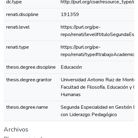
dc.type
http://purl.org/coar/resource_type/c
renati.discipline
191359
renati.level
https://purl.org/pe-
repo/renati/level#tituloSegundaEspe
renati.type
https://purl.org/pe-
repo/renati/type#trabajoAcademico
thesis.degree.discipline
Educación
thesis.degree.grantor
Universidad Antonio Ruiz de Montoy
Facultad de Filosofía, Educación y Ci
Humanas
thesis.degree.name
Segunda Especialidad en Gestión Es
con Liderazgo Pedagógico
Archivos