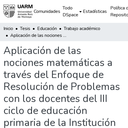
Todo
Política 
Comunidades
Estadísticas
DSpace
Reposito
Inicio
Tesis
Educación
Trabajo académico
Aplicación de las nociones matemáticas a través del Enfoque de Resolución de Problemas con los docentes del III ciclo de educación primaria de la Institución Educativa N° 50038 Alejandro Velasco Astete – San Jerónimo.
Aplicación de las
nociones matemáticas a
través del Enfoque de
Resolución de Problemas
con los docentes del III
ciclo de educación
primaria de la Institución