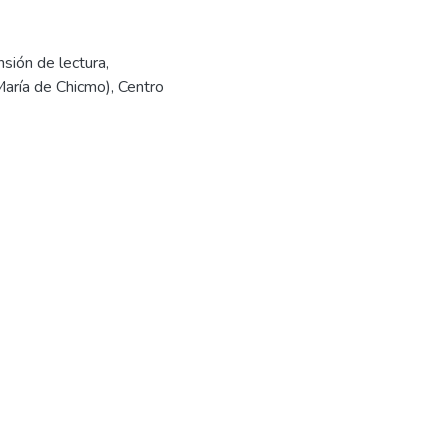
sión de lectura
,
María de Chicmo)
,
Centro