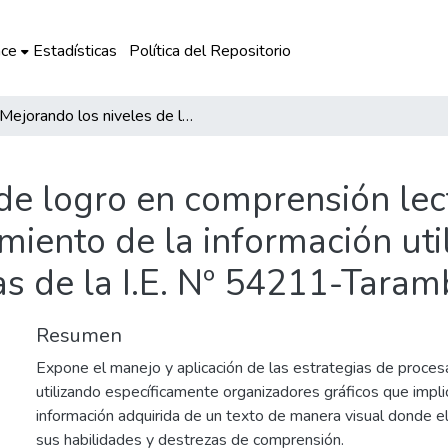
ce
Estadísticas
Política del Repositorio
Mejorando los niveles de logro en comprensión lectora aplicando estrategias de procesamiento de la información utilizando organizadores gráficos en niños y niñas de la I.E. Nº 54211-Taramba
de logro en comprensión lec
miento de la información ut
ñas de la I.E. Nº 54211-Tara
Resumen
Expone el manejo y aplicación de las estrategias de proce
utilizando específicamente organizadores gráficos que impli
información adquirida de un texto de manera visual donde e
sus habilidades y destrezas de comprensión.