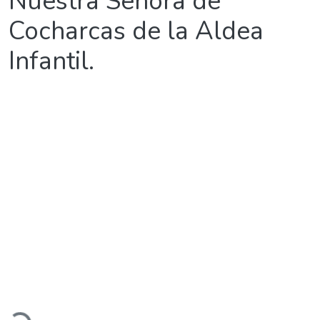
Nuestra Señora de
Cocharcas de la Aldea
Infantil.
argando...