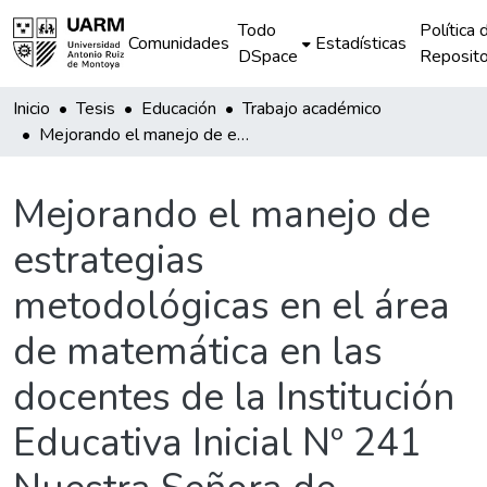
Todo
Política 
Comunidades
Estadísticas
DSpace
Reposito
Inicio
Tesis
Educación
Trabajo académico
Mejorando el manejo de estrategias metodológicas en el área de matemática en las docentes de la Institución Educativa Inicial Nº 241 Nuestra Señora de Cocharcas de la Aldea Infantil.
Mejorando el manejo de
estrategias
metodológicas en el área
de matemática en las
docentes de la Institución
Educativa Inicial Nº 241