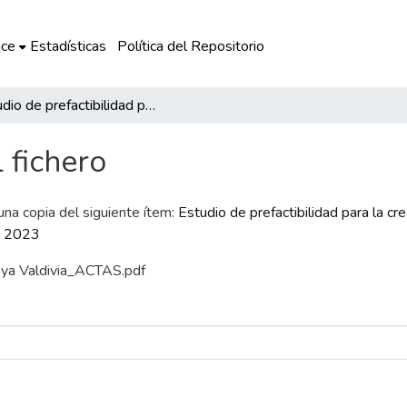
ce
Estadísticas
Política del Repositorio
Estudio de prefactibilidad para la creación de una empresa de venta e instalación de sillas salvaescaleras en la provincia de Arequipa, 2023
l fichero
 una copia del siguiente ítem:
Estudio de prefactibilidad para la c
a, 2023
taya Valdivia_ACTAS.pdf