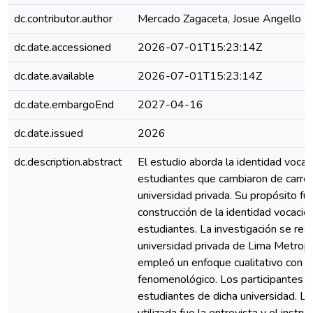
dc.contributor.author
Mercado Zagaceta, Josue Angello
dc.date.accessioned
2026-07-01T15:23:14Z
dc.date.available
2026-07-01T15:23:14Z
dc.date.embargoEnd
2027-04-16
dc.date.issued
2026
dc.description.abstract
El estudio aborda la identidad vocac
estudiantes que cambiaron de carrer
universidad privada. Su propósito fue
construcción de la identidad vocacio
estudiantes. La investigación se real
universidad privada de Lima Metropo
empleó un enfoque cualitativo con d
fenomenológico. Los participantes f
estudiantes de dicha universidad. La