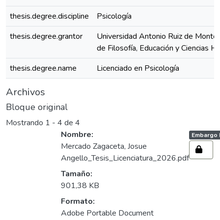
thesis.degree.discipline
Psicología
thesis.degree.grantor
Universidad Antonio Ruiz de Montoy
de Filosofía, Educación y Ciencias 
thesis.degree.name
Licenciado en Psicología
Archivos
Bloque original
Mostrando
1 - 4 de 4
Nombre:
Access st
Embargo 
Mercado Zagaceta, Josue
Angello_Tesis_Licenciatura_2026.pdf
Tamaño:
901,38 KB
Formato:
Adobe Portable Document