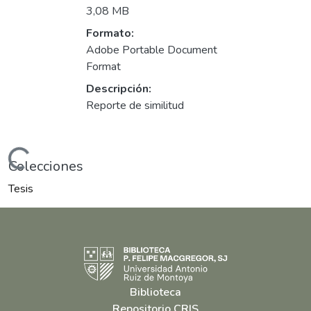
3,08 MB
Formato:
Adobe Portable Document
Format
Descripción:
Reporte de similitud
ndo...
Colecciones
Tesis
Biblioteca
Repositorio CRIS