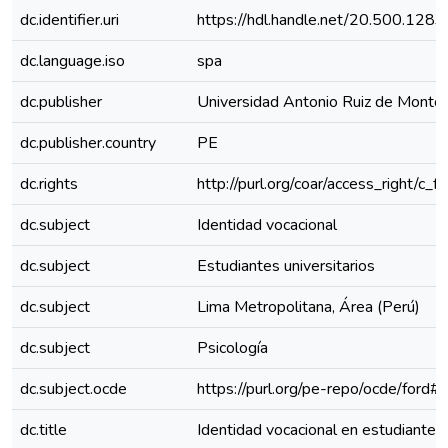
dc.identifier.uri
https://hdl.handle.net/20.500.128
dc.language.iso
spa
dc.publisher
Universidad Antonio Ruiz de Monto
dc.publisher.country
PE
dc.rights
http://purl.org/coar/access_right/c_f1
dc.subject
Identidad vocacional
dc.subject
Estudiantes universitarios
dc.subject
Lima Metropolitana, Área (Perú)
dc.subject
Psicología
dc.subject.ocde
https://purl.org/pe-repo/ocde/ford#
dc.title
Identidad vocacional en estudiantes