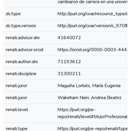
cambiaron de carrera en una univers
dc.type
http://purl.org/coar/resource_type/c
dc.type.version
http://purl.org/coar/version/c_970
renati.advisor.dni
41640072
renati.advisor.orcid
https://orcid.org/0000-0003-444
renati.author.dni
71193612
renati.discipline
31300211
renati.juror
Maguiña Lorbés, María Eugenia
renati.juror
Wakeham Nieri, Andrea Beatriz
renati.level
https://purl.org/pe-
repo/renati/level#tituloProfesional
renati.type
https://purl.org/pe-repo/renati/type