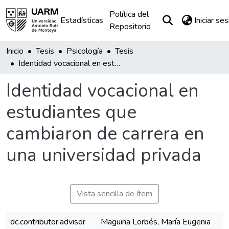
Política del
Estadísticas
Iniciar se
Repositorio
Inicio
Tesis
Psicología
Tesis
Identidad vocacional en estudiantes que cambiaron de carrera en una universidad privada
Identidad vocacional en
estudiantes que
cambiaron de carrera en
una universidad privada
Vista sencilla de ítem
dc.contributor.advisor
Maguiña Lorbés, María Eugenia