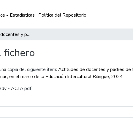
ce
Estadísticas
Política del Repositorio
Actitudes de docentes y padres de familia ante el uso del quechua en una I.E. primaria del distrito de Pichirhua, Abancay, Apurímac, en el marco de la Educación Intercultural Bilingüe, 2024
l fichero
 una copia del siguiente ítem:
Actitudes de docentes y padres de fa
ímac, en el marco de la Educación Intercultural Bilingüe, 2024
Fredy - ACTA.pdf