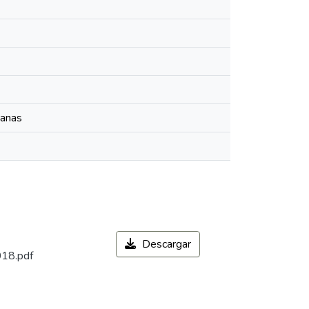
manas
Descargar
018.pdf