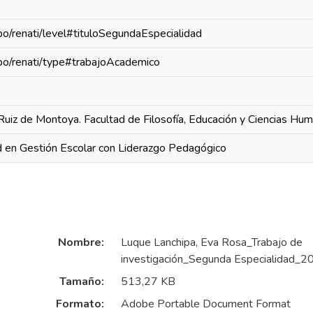
epo/renati/level#tituloSegundaEspecialidad
repo/renati/type#trabajoAcademico
Ruiz de Montoya. Facultad de Filosofía, Educación y Ciencias Hu
 en Gestión Escolar con Liderazgo Pedagógico
Nombre:
Luque Lanchipa, Eva Rosa_Trabajo de
investigación_Segunda Especialidad_2
Tamaño:
513,27 KB
Formato:
Adobe Portable Document Format