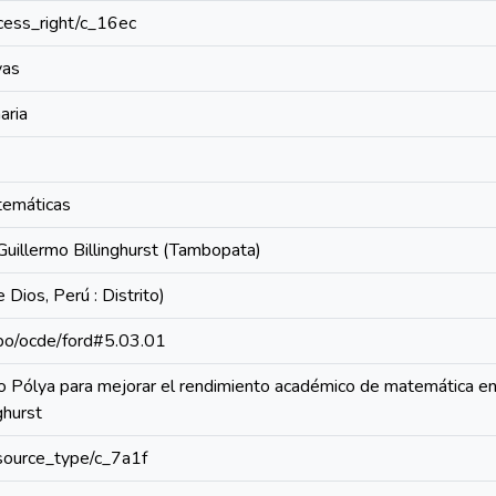
access_right/c_16ec
vas
aria
temáticas
 Guillermo Billinghurst (Tambopata)
ios, Perú : Distrito)
repo/ocde/ford#5.03.01
o Pólya para mejorar el rendimiento académico de matemática en 
ghurst
resource_type/c_7a1f