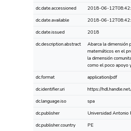
dc.date.accessioned
2018-06-12T08:42
dc.date.available
2018-06-12T08:42
dc.date.issued
2018
dc.description.abstract
Abarca la dimensión 
matemáticos en el pr
la dimensión comunita
como el poco apoyo y 
dc.format
application/pdf
dc.identifier.uri
https://hdl.handle.
dc.language.iso
spa
dc.publisher
Universidad Antonio
dc.publisher.country
PE