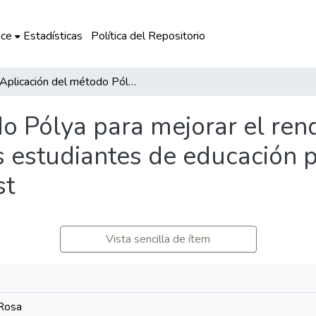
ce
Estadísticas
Política del Repositorio
Aplicación del método Pólya para mejorar el rendimiento académico de matemática en los estudiantes de educación primaria de la IEBR Guillermo Billinghurst
do Pólya para mejorar el re
 estudiantes de educación p
st
Vista sencilla de ítem
 Rosa