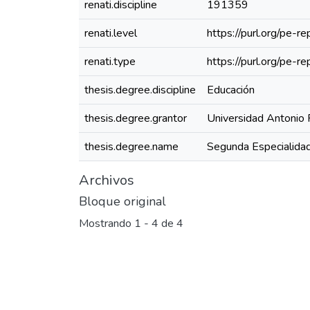
renati.discipline
191359
renati.level
https://purl.org/pe-r
renati.type
https://purl.org/pe-
thesis.degree.discipline
Educación
thesis.degree.grantor
Universidad Antonio 
thesis.degree.name
Segunda Especialidad
Archivos
Bloque original
Mostrando
1 - 4 de 4