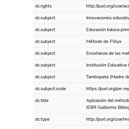
dc.rights
http://purl.org/coar/
dc.subject
Innovaciones educati
dc.subject
Educación básica prim
dc.subject
Método de Pólya
dc.subject
Enseñanza de las ma
dc.subject
Institución Educativa
dc.subject
Tambopata (Madre de D
dc.subject.ocde
https://purl.org/pe-
dc.title
Aplicación del métod
IEBR Guillermo Billin
dc.type
http://purl.org/coar/