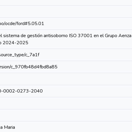
repo/ocde/ford#5.05.01
l sistema de gestión antisoborno ISO 37001 en el Grupo Aenza 
odo 2024-2025
resource_type/c_7a1f
/version/c_970fb48d4fbd8a85
0000-0002-0273-2040
ia Maria