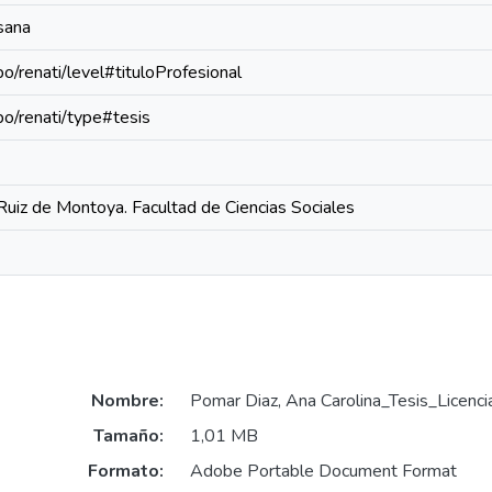
sana
po/renati/level#tituloProfesional
epo/renati/type#tesis
Ruiz de Montoya. Facultad de Ciencias Sociales
Nombre:
Pomar Diaz, Ana Carolina_Tesis_Licenc
Tamaño:
1,01 MB
Formato:
Adobe Portable Document Format