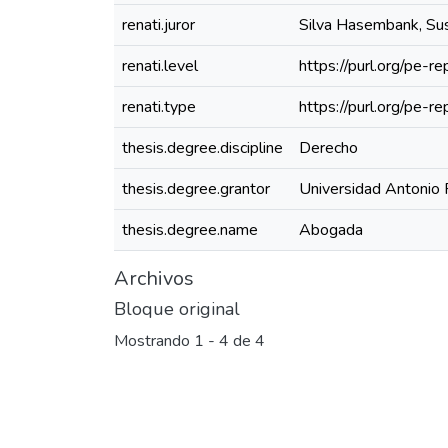
renati.juror
Silva Hasembank, Su
renati.level
https://purl.org/pe-re
renati.type
https://purl.org/pe-r
thesis.degree.discipline
Derecho
thesis.degree.grantor
Universidad Antonio 
thesis.degree.name
Abogada
Archivos
Bloque original
Mostrando
1 - 4 de 4