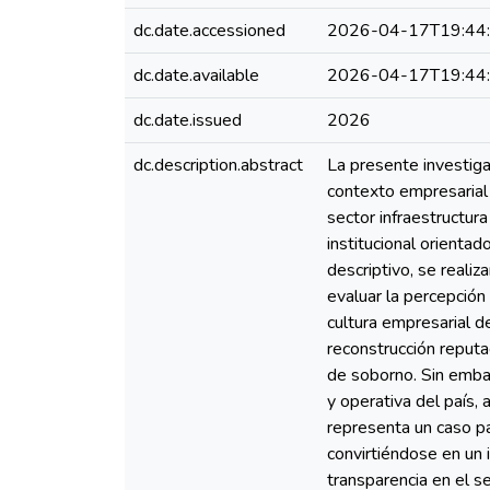
dc.date.accessioned
2026-04-17T19:44
dc.date.available
2026-04-17T19:44
dc.date.issued
2026
dc.description.abstract
La presente investig
contexto empresarial
sector infraestructur
institucional orientad
descriptivo, se realiz
evaluar la percepción
cultura empresarial 
reconstrucción reputa
de soborno. Sin embar
y operativa del país,
representa un caso pa
convirtiéndose en un i
transparencia en el s