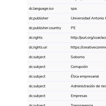
dc.language.iso
spa
dc.publisher
Universidad Antonio
dc.publisher.country
PE
dc.rights
http://purl.org/coar/a
dc.rights.uri
https://creativecomm
dc.subject
Soborno
dc.subject
Corrupción
dc.subject
Ética empresarial
dc.subject
Administración de ri
dc.subject
Empresas
dc.subject
Transparencia