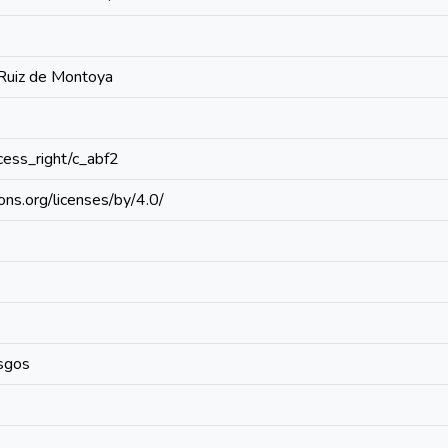
 Ruiz de Montoya
ccess_right/c_abf2
ons.org/licenses/by/4.0/
esgos