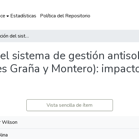
ce
Estadísticas
Política del Repositorio
La implementación del sistema de gestión antisoborno ISO 37001 en el Grupo Aenza (antes Graña y Montero): impactos y desafíos en el periodo 2024-2025
el sistema de gestión antis
s Graña y Montero): impacto
Vista sencilla de ítem
r Wilson
lina