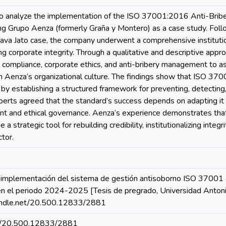
to analyze the implementation of the ISO 37001:2016 Anti-Bri
ng Grupo Aenza (formerly Graña y Montero) as a case study. Foll
ava Jato case, the company underwent a comprehensive institutio
ng corporate integrity. Through a qualitative and descriptive app
n compliance, corporate ethics, and anti-bribery management to a
n Aenza’s organizational culture. The findings show that ISO 3700
 by establishing a structured framework for preventing, detecting,
erts agreed that the standard’s success depends on adapting it t
t and ethical governance. Aenza’s experience demonstrates tha
 a strategic tool for rebuilding credibility, institutionalizing inte
tor.
 implementación del sistema de gestión antisoborno ISO 37001 
en el periodo 2024-2025 [Tesis de pregrado, Universidad Antonio
andle.net/20.500.12833/2881
net/20.500.12833/2881