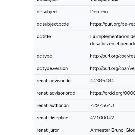
dc.subject
Derecho
dc.subject.ocde
https://purl.org/pe-
dc.title
La implementación de
desafíos en el peri
dc.type
http://purl.org/coar/
dc.type.version
http://purl.org/coar
renati.advisor.dni
44385484
renati.advisor.orcid
https://orcid.org/
renati.author.dni
72975643
renati.discipline
42100042
renati.juror
Armestar Bruno, Glor