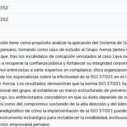
:35Z
:35Z
ación tiene como propósito analizar la aplicación del Sistema d
 peruano, tomando como caso de estudio al Grupo Aenza (antes
a que, tras los escándalos de corrupción vinculados al caso Lava 
o a recuperar la confianza pública y fortalecer su integridad corpor
aron entrevistas a siete expertos en compliance, ética organizacio
 de los especialistas sobre la efectividad de la ISO 37001 en el c
de Aenza. Los resultados demuestran que la norma ISO 37001 ha 
cional del grupo, al establecer un marco estructurado de prevenci
go, los entrevistados coincidieron en que su éxito depende de la 
 así como del compromiso sostenido de la alta dirección y del lide
radigmático de cómo la implementación de la ISO 37001 puede ir 
nstrumento estratégico para restablecer la credibilidad, institucio
ector empresarial peruano.