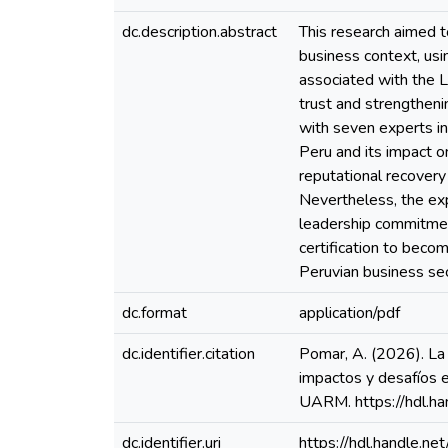
dc.description.abstract
This research aimed 
business context, usi
associated with the L
trust and strengtheni
with seven experts i
Peru and its impact o
reputational recovery
Nevertheless, the exp
leadership commitmen
certification to become
Peruvian business sec
dc.format
application/pdf
dc.identifier.citation
Pomar, A. (2026). La
impactos y desafíos 
UARM. https://hdl.h
dc.identifier.uri
https://hdl.handle.