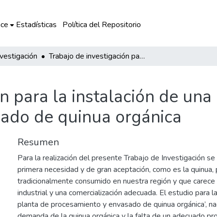
ce
Estadísticas
Política del Repositorio
nvestigación
Trabajo de investigación para la instalación de una planta de procesamiento y envasado de quinua orgánica
n para la instalación de una
ado de quinua orgánica
Resumen
Para la realización del presente Trabajo de Investigación s
primera necesidad y de gran aceptación, como es la quinua,
tradicionalmente consumido en nuestra región y que carece
industrial y una comercialización adecuada. El estudio para l
planta de procesamiento y envasado de quinua orgánica’, na
demanda de la quinua orgánica y la falta de un adecuado pro