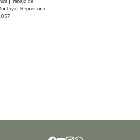
ica [Trabajo de
Montoya]. Repositorio
/2057