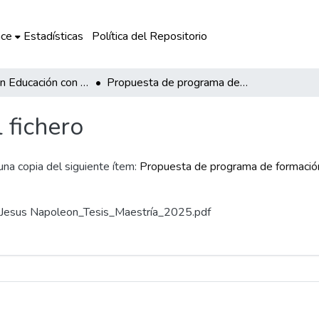
ce
Estadísticas
Política del Repositorio
Maestría en Educación con mención en Políticas Educativas y Gestión Pública
Propuesta de programa de formación docente basada en estudio de lecciones para desarrollar la práctica reflexiva
l fichero
 una copia del siguiente ítem:
Propuesta de programa de formación
i, Jesus Napoleon_Tesis_Maestría_2025.pdf