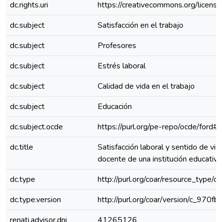
dc.rights.uri
https://creativecommons.org/license
dc.subject
Satisfacción en el trabajo
dc.subject
Profesores
dc.subject
Estrés laboral
dc.subject
Calidad de vida en el trabajo
dc.subject
Educación
dc.subject.ocde
https://purl.org/pe-repo/ocde/ford#
dc.title
Satisfacción laboral y sentido de vid
docente de una institución educativa
dc.type
http://purl.org/coar/resource_type/c
dc.type.version
http://purl.org/coar/version/c_970
renati.advisor.dni
41265126