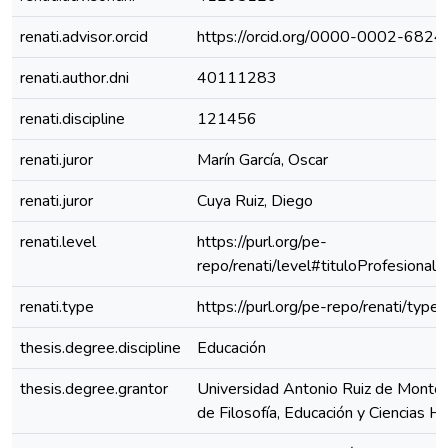
renati.advisor.orcid
https://orcid.org/0000-0002-682
renati.author.dni
40111283
renati.discipline
121456
renati.juror
Marín García, Oscar
renati.juror
Cuya Ruiz, Diego
renati.level
https://purl.org/pe-
repo/renati/level#tituloProfesional
renati.type
https://purl.org/pe-repo/renati/type
thesis.degree.discipline
Educación
thesis.degree.grantor
Universidad Antonio Ruiz de Montoy
de Filosofía, Educación y Ciencias 