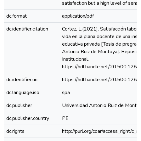
satisfaction but a high level of sense 
dc.format
application/pdf
dc.identifier.citation
Cortez, L.(2021). Satisfacción labora
vida en la plana docente de una insti
educativa privada [Tesis de pregrad
Antonio Ruiz de Montoya]. Reposito
Institucional.
https://hdl.handle.net/20.500.128
dc.identifier.uri
https://hdl.handle.net/20.500.128
dc.language.iso
spa
dc.publisher
Universidad Antonio Ruiz de Monto
dc.publisher.country
PE
dc.rights
http://purl.org/coar/access_right/c_a