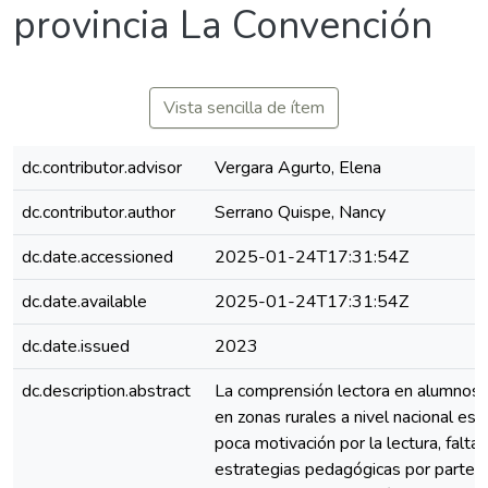
provincia La Convención
Vista sencilla de ítem
dc.contributor.advisor
Vergara Agurto, Elena
dc.contributor.author
Serrano Quispe, Nancy
dc.date.accessioned
2025-01-24T17:31:54Z
dc.date.available
2025-01-24T17:31:54Z
dc.date.issued
2023
dc.description.abstract
La comprensión lectora en alumnos 
en zonas rurales a nivel nacional es b
poca motivación por la lectura, falta
estrategias pedagógicas por parte d