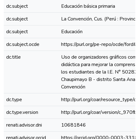
dc.subject
Educación básica primaria
dc.subject
La Convención, Cus. (Perú : Provincia
dc.subject
Educación
dc.subject.ocde
https://purl.org/pe-repo/ocde/ford#
dc.title
Uso de organizadores gráficos como
didáctica para mejorar la comprensió
los estudiantes de la I.E. N° 50282
Chaupimayo B - distrito Santa Ana -
Convención
dc.type
http://purl.org/coar/resource_type/c
dc.type.version
http://purl.org/coar/version/c_970
renati.advisor.dni
10681846
renati.advisor.orcid
https://orcid.org/0000-0003-331