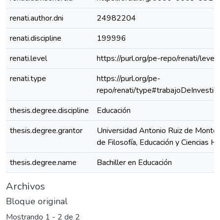
renati.author.dni
24982204
renati.discipline
199996
renati.level
https://purl.org/pe-repo/renati/level
renati.type
https://purl.org/pe-
repo/renati/type#trabajoDeInvestig
thesis.degree.discipline
Educación
thesis.degree.grantor
Universidad Antonio Ruiz de Montoy
de Filosofía, Educación y Ciencias 
thesis.degree.name
Bachiller en Educación
Archivos
Bloque original
Mostrando
1 - 2 de 2