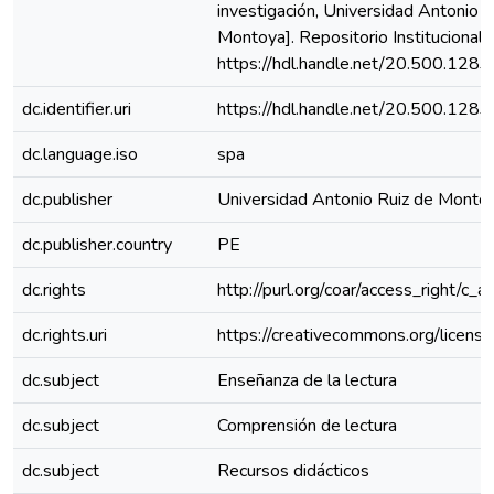
investigación, Universidad Antonio R
Montoya]. Repositorio Instituciona
https://hdl.handle.net/20.500.128
dc.identifier.uri
https://hdl.handle.net/20.500.128
dc.language.iso
spa
dc.publisher
Universidad Antonio Ruiz de Monto
dc.publisher.country
PE
dc.rights
http://purl.org/coar/access_right/c_a
dc.rights.uri
https://creativecommons.org/license
dc.subject
Enseñanza de la lectura
dc.subject
Comprensión de lectura
dc.subject
Recursos didácticos