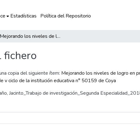
ce
Estadísticas
Política del Repositorio
Mejorando los niveles de logro en producción de textos narrativos a través de la técnica de recreación de textos en estudiantes de v ciclo de la institución educativa n° 50159 de Coya
l fichero
 una copia del siguiente ítem:
Mejorando los niveles de logro en pr
e v ciclo de la institución educativa n° 50159 de Coya
daño, Jacinto_Trabajo de investigación_Segunda Especialidad_201